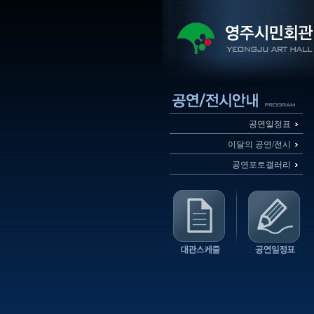
공연일정표
이달의 공연/전시
공연포토갤러리