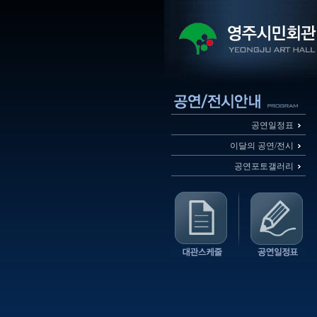
공연일정표
이달의 공연/전시
공연포토갤러리