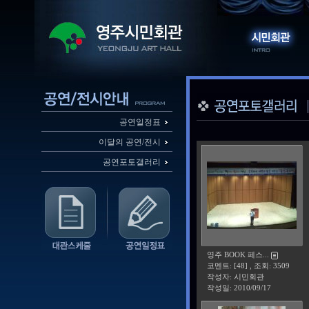
공연일정표
이달의 공연/전시
공연포토갤러리
영주 BOOK 페스...
코멘트: [48] , 조회: 3509
작성자: 시민회관
작성일:
2010/09/17