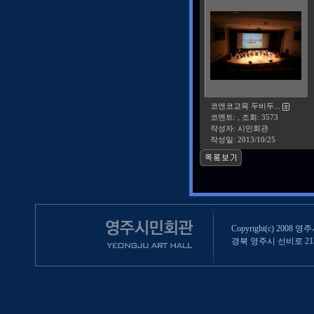
코앤코교육 두비두...
코멘트: , 조회: 3573
작성자: 시민회관
작성일:
2013/10/25
Copyright(c) 2008 영
경북 영주시 선비로 213 (영