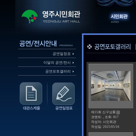
공연일정표
이달의 공연/전시
공연포토갤러리
제15회 신구상展
코멘트: , 조회: 817
작성자: 시민회관
작성일:
2025/05/16