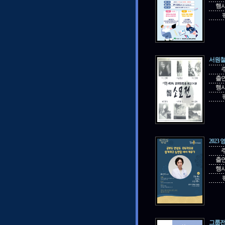
행
서원철
출
행
2023
출
행
그룹전 