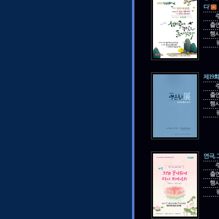
다'
출
행
제19
출
행
연극,
출
행