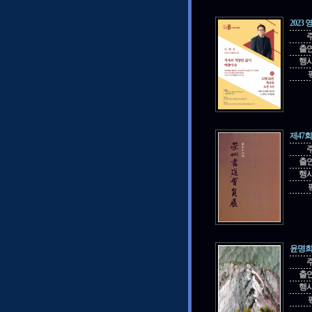
2023
출
행
제47
출
행
윤명희
출
행