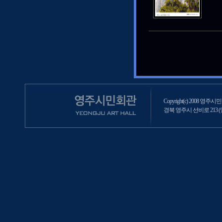
Copyright(c) 2008 영주시민회
경북 영주시 선비로 213 (영주2동