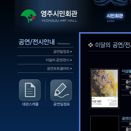
공연일정표
이달의 공연/전시
공연포토갤러리
이섭열
출
행
공연
출