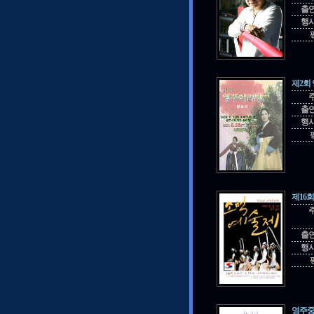
출
행
제2회
출
행
제16
출
행
영주중앙