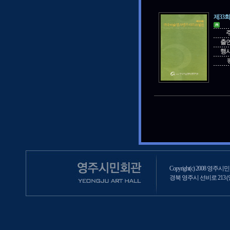
제33
출
행
Copyright(c) 2008 영주시민회
경북 영주시 선비로 213 (영주2동