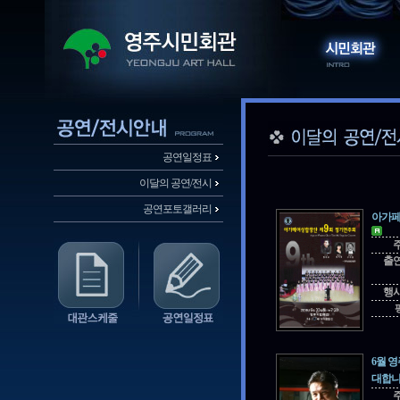
공연일정표
이달의 공연/전시
공연포토갤러리
아가페
출
행
6월 
대합니