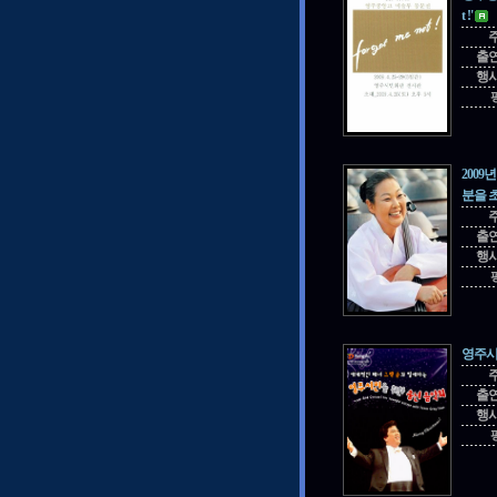
t !'
출
행
200
분을 
출
행
영주시
출
행