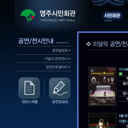
공연일정표
이달의 공연/전시
공연포토갤러리
아가페
출
행
6월 
대합니