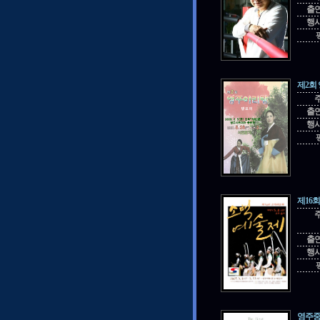
출
행
제2회
출
행
제16
출
행
영주중앙