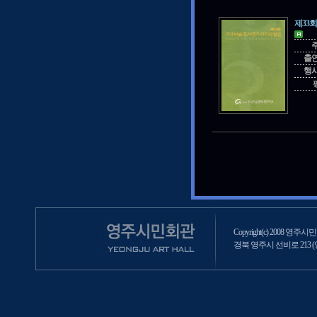
제33
출
행
Copyright(c) 2008 영주시민회
경북 영주시 선비로 213 (영주2동