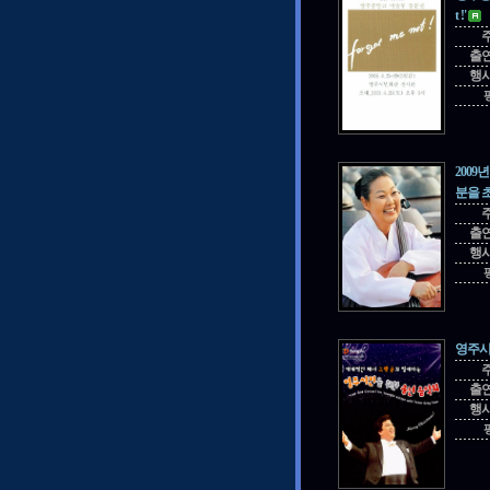
t !'
출
행
200
분을 
출
행
영주시
출
행