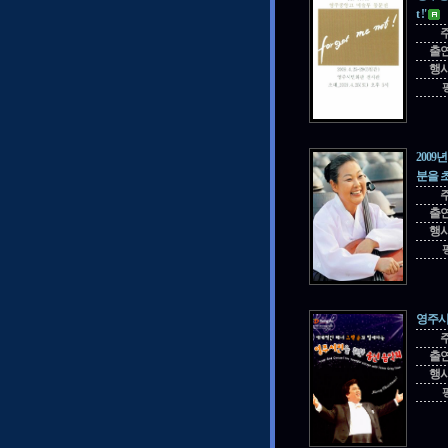
t !'
출
행
200
분을 
출
행
영주시
출
행