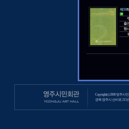
제33
출
행
Copyright(c) 2008 영주시민회
경북 영주시 선비로 213 (영주2동