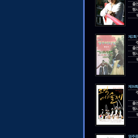
출
행
제2회
출
행
제16
출
행
영주중앙