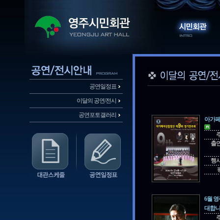
공연일정표
이달의 공연/전시
공연포토갤러리
아가페
출
행
6월 
대합니