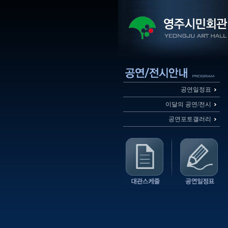
공연일정표
이달의 공연/전시
공연포토갤러리