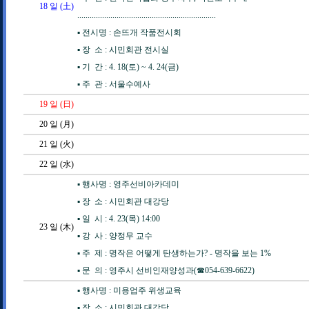
18
일 (土)
...................................................................
▪️ 전시명 : 손뜨개 작품전시회
▪️ 장 소 : 시민회관 전시실
▪️ 기 간 : 4. 18(토) ~ 4. 24(금)
▪️ 주 관 : 서울수예사
19
일 (日)
20
일 (月)
21
일 (火)
22
일 (水)
▪️ 행사명 : 영주선비아카데미
▪️ 장 소 : 시민회관 대강당
▪️ 일 시 : 4. 23(목) 14:00
23
일 (木)
▪️ 강 사 : 양정무 교수
▪️ 주 제 : 명작은 어떻게 탄생하는가? - 명작을 보는 1%
▪️ 문 의 : 영주시 선비인재양성과(☎054-639-6622)
▪️ 행사명 : 미용업주 위생교육
▪️ 장 소 : 시민회관 대강당