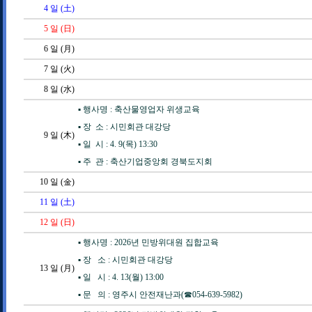
4
일 (土)
5
일 (日)
6
일 (月)
7
일 (火)
8
일 (水)
▪️ 행사명 : 축산물영업자 위생교육
▪️ 장 소 : 시민회관 대강당
9
일 (木)
▪️ 일 시 : 4. 9(목) 13:30
▪️ 주 관 : 축산기업중앙회 경북도지회
10
일 (金)
11
일 (土)
12
일 (日)
▪️ 행사명 : 2026년 민방위대원 집합교육
▪️ 장 소 : 시민회관 대강당
13
일 (月)
▪️ 일 시 : 4. 13(월) 13:00
▪️ 문 의 : 영주시 안전재난과(☎054-639-5982)