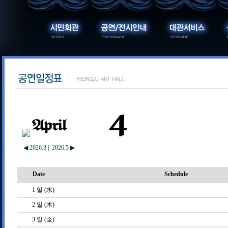
◀ 2026.3
|
2026.5 ▶
Date
Schedule
1
일 (水)
2
일 (木)
3
일 (金)