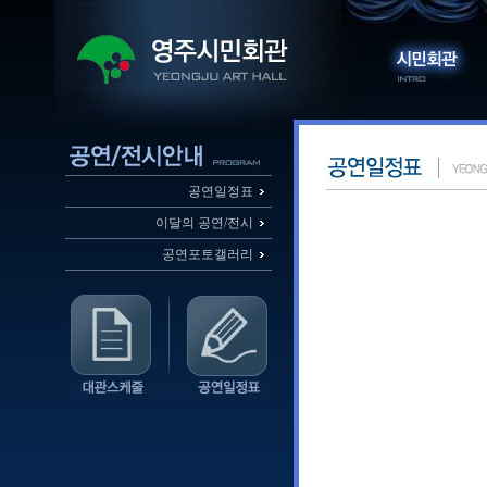
공연일정표
이달의 공연/전시
공연포토갤러리