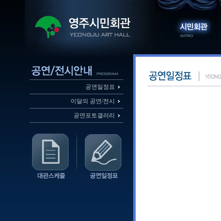
공연일정표
이달의 공연/전시
공연포토갤러리