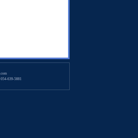
.com
54-639-5881