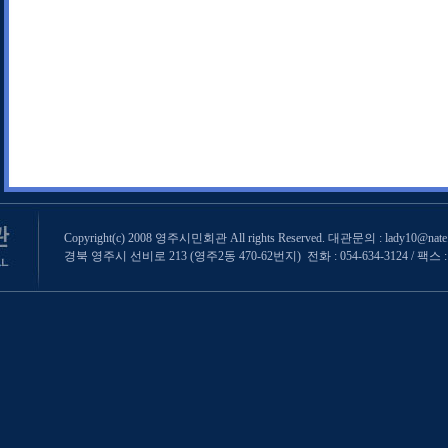
Copyright(c) 2008 영주시민회관 All rights Reserved. 대관문의 : lady10@nate
경북 영주시 선비로 213 (영주2동 470-62번지) 전화 : 054-634-3124 / 팩스 : 0