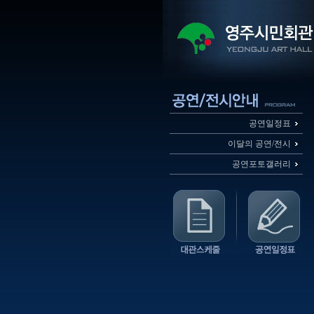
공연일정표
이달의 공연/전시
공연포토갤러리