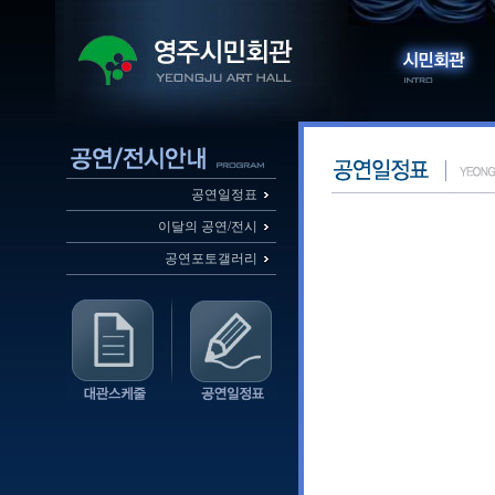
공연일정표
이달의 공연/전시
공연포토갤러리