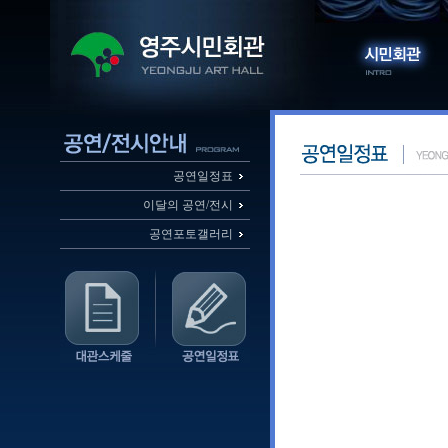
공연일정표
이달의 공연/전시
공연포토갤러리