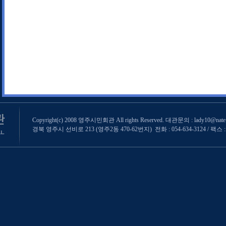
Copyright(c) 2008 영주시민회관 All rights Reserved. 대관문의 : lady10@nate
경북 영주시 선비로 213 (영주2동 470-62번지) 전화 : 054-634-3124 / 팩스 : 0