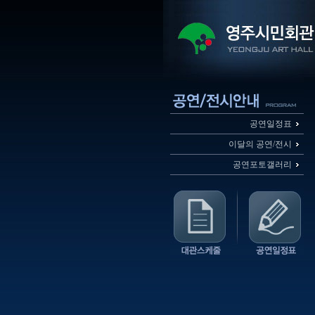
공연일정표
이달의 공연/전시
공연포토갤러리