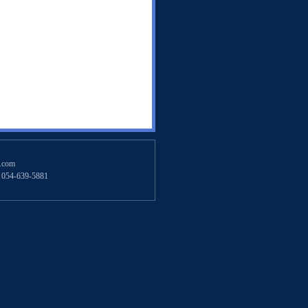
.com
54-639-5881