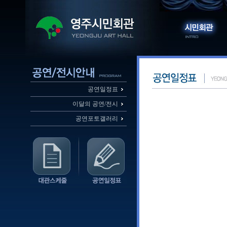
공연일정표
이달의 공연/전시
공연포토갤러리