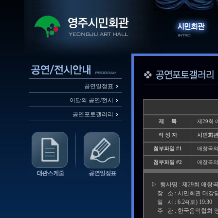
공연일정표
이달의 공연/전시
공연포토갤러리
제 목
제29회 
작 성 자
시민회
첨부파일 #1
애창곡의밤1
첨부파일 #2
애창곡의밤2
▷ 행사명 : 제29회 애창
장 소 : 시민회관 대강
일 시 : 6.24(토) 19:30
주 관 : 한국음악협회 