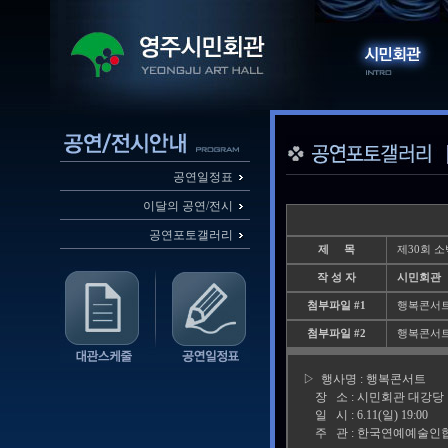
공연일정표
이달의 공연/전시
공연포토갤러리
제 목
제30회 소
작 성 자
시민회관
첨부파일 #1
행복콘서트1.
첨부파일 #2
행복콘서트2.
▷ 행사명 : 행복콘서트
장 소 : 시민회관 대강당
일 시 : 6.11(일) 19:00
주 관 : 한국연예예술인