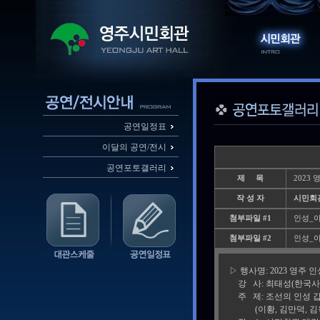
공연일정표
이달의 공연/전시
공연포토갤러리
제 목
2023
작 성 자
시민회
첨부파일 #1
인성_아카
첨부파일 #2
인성_아카
▷ 행사명: 2023 영주 
강 사: 최태성(한국사
주 제: 조선의 인성 갑 
(이황, 김만덕, 김육