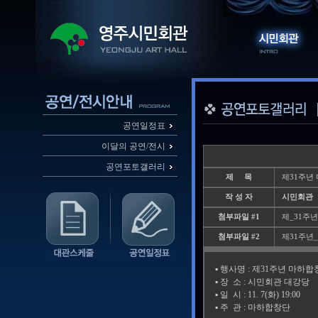
공연일정표
이달의 공연/전시
공연포토갤러리
제 목
제31주년
작 성 자
시민회관
첨부파일 #1
제_31주년
첨부파일 #2
제31주년_
▪️ 행사명 : 제31주년 마
▪️ 장 소 : 시민회관 대강당
▪️ 일 시 : 11. 7(화) 19:00
▪️ 주 관 : 마하합창단