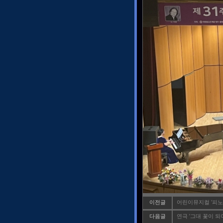
이전글
어린이뮤지컬 '피노
다음글
연극 '그대 꽃이 되