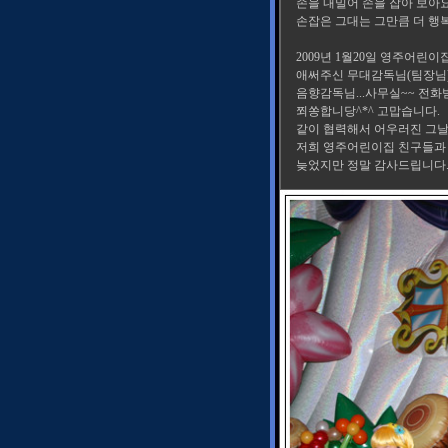
손을 내밀어 손을 잡아 보아
손잡은 그대는 그만큼 더 행
2009년 1월20일 영주어린이
애써주신 무대감독님(팀장님), 
음향감독님...사무실~~ 전화받
쬐쏭합니당^*^ 고맙습니다.
같이 협력해서 어우러진 그날..
저희 영주어린이집 친구들과 
늦었지만 정말 감사드립니다.^