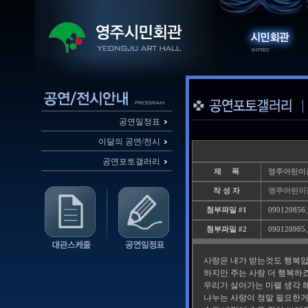
공연일정표
이달의 공연/전시
공연포토갤러리
제 목
영주어린이집 
작 성 자
영주어린이
첨부파일 #1
090120856.
첨부파일 #2
090120985.
사랑은 내가 받는것도 행복입
하지만 주는 사랑 더 행복하죠...
우리가 살아가는 미랠 생각 
나누는 사랑이 정말 필요한거