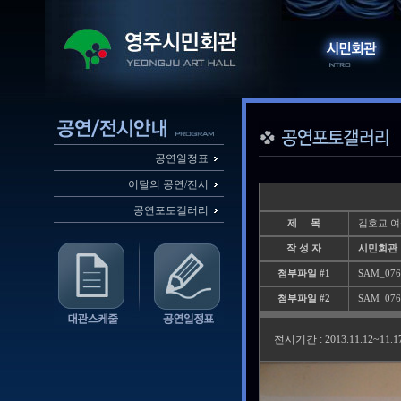
공연일정표
이달의 공연/전시
공연포토갤러리
제 목
김호교 여
작 성 자
시민회관
첨부파일 #1
SAM_0760
첨부파일 #2
SAM_0761
전시기간 : 2013.11.12~11.1