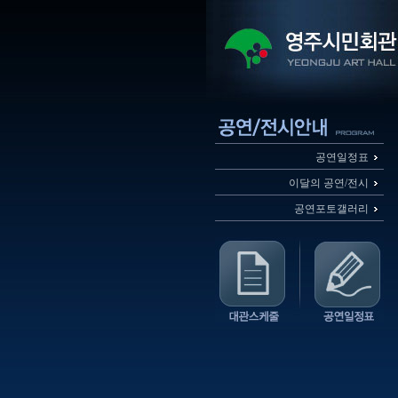
공연일정표
이달의 공연/전시
공연포토갤러리