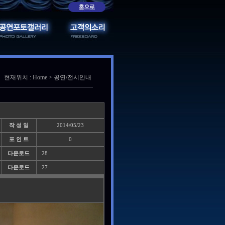
현재위치 : Home > 공연/전시안내
작 성 일
2014/05/23
포 인 트
0
다운로드
28
다운로드
27