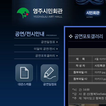
공연일정표
이달의 공연/전시
공연포토갤러리
제 목
4월 아카
작 성 자
시민회관
첨부파일 #1
아카9.jpg 
첨부파일 #2
아카13.jpg
*시 간: 14:00
*강 사: 윤 선(행복SenSati
*주 제: '재미있고 행복한