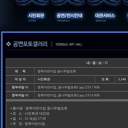
내 / 용 / 보 / 기
제 목
청목어린이집 꿈나무발표회
작 성 자
시민회관
조 회
1,146
첨부파일 #1
청목어린이집_꿈나무발표회1.jpg (233.7 KB)
첨부파일 #2
청목어린이집_꿈나무발표회2.jpg (232.6 KB)
▪️ 행사명 : 청목어린이집 꿈나무발표회
▪️ 장 소 : 시민회관 대강당
▪️ 일 시 : 12. 6(금) 17:30
▪️ 주 관 : 청목어린이집