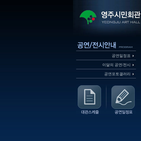
공연일정표
이달의 공연/전시
공연포토갤러리