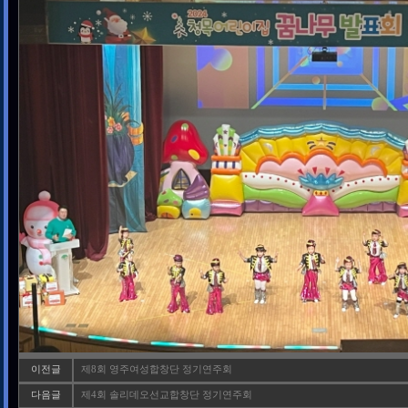
이전글
제8회 영주여성합창단 정기연주회
다음글
제4회 솔리데오선교합창단 정기연주회