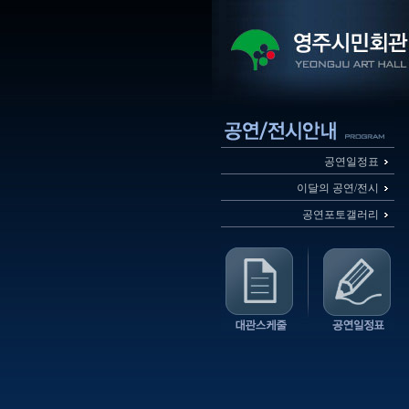
공연일정표
이달의 공연/전시
공연포토갤러리