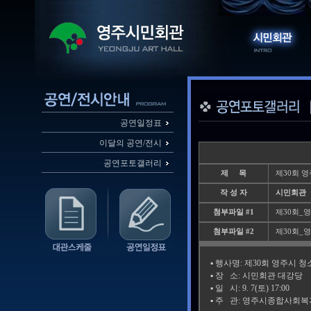
공연일정표
이달의 공연/전시
공연포토갤러리
제 목
제30회 
작 성 자
시민회관
첨부파일 #1
제30회_영주
첨부파일 #2
제30회_영주
▪️ 행사명: 제30회 영주시 
▪️ 장 소: 시민회관 대강당
▪️ 일 시: 9. 7(토) 17:00
▪️ 주 관: 영주시종합사회