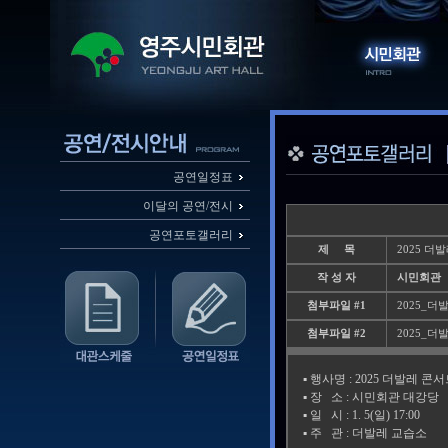
공연일정표
이달의 공연/전시
공연포토갤러리
제 목
2025 더
작 성 자
시민회관
첨부파일 #1
2025_더발
첨부파일 #2
2025_더발
▪️ 행사명 : 2025 더발레 콘
▪️ 장 소 : 시민회관 대강당
▪️ 일 시 : 1. 5(일) 17:00
▪️ 주 관 : 더발레 교습소