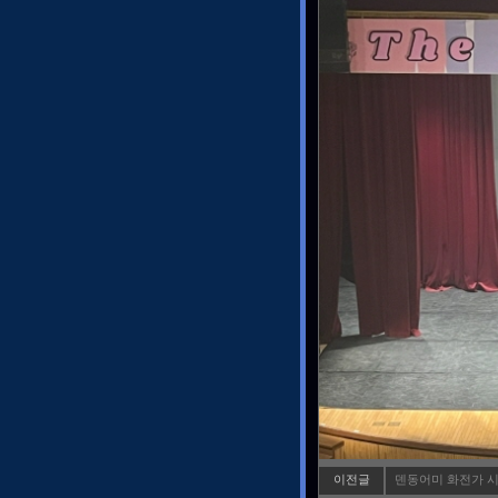
이전글
덴동어미 화전가 