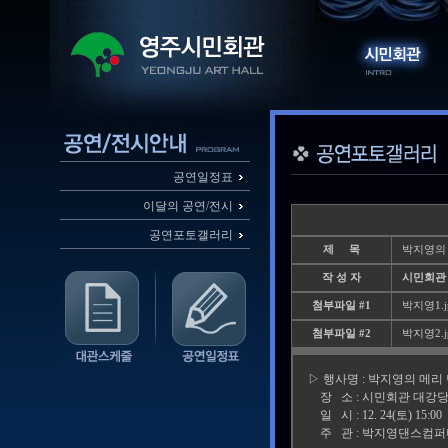
공연일정표
이달의 공연/전시
공연포토갤러리
제 목
박지영의
작 성 자
시민회관
첨부파일 #1
박지영1.jp
첨부파일 #2
박지영2.jp
▷ 행사명 : 박지영의 메
장 소 : 시민회관 대강
일 시 : 12. 24(토) 15:0
주 관 : 박지영댄스컴퍼