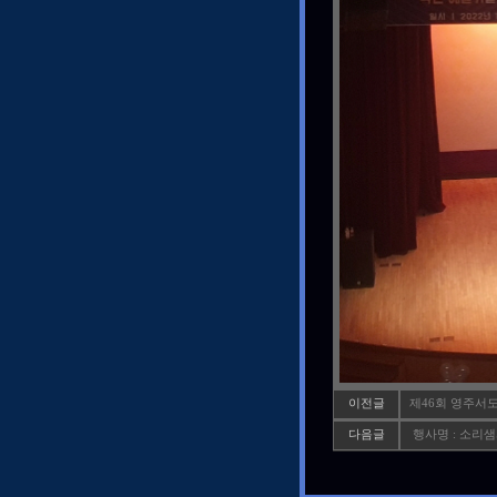
이전글
제46회 영주서
다음글
행사명 : 소리