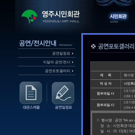
공연일정표
이달의 공연/전시
공연포토갤러리
제 목
행사명 : 
작 성 자
시민회
[크기변환
첨부파일 #1
(180.1
[크기변환
첨부파일 #2
(194.4
▷ 행사명 : 공연 'We are art
장 소 : 시민회관 대
일 시 : 10. 15(토) 16