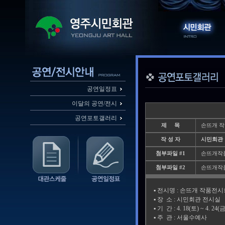
공연일정표
이달의 공연/전시
공연포토갤러리
제 목
손뜨개 
작 성 자
시민회관
첨부파일 #1
손뜨개작품전시
첨부파일 #2
손뜨개작품전시
▪️ 전시명 : 손뜨개 작품전
▪️ 장 소 : 시민회관 전시실
▪️ 기 간 : 4. 18(토) ~ 4. 24(금
▪️ 주 관 : 서울수예사