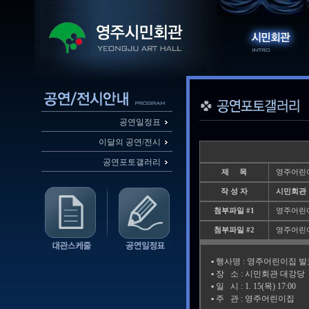
공연일정표
이달의 공연/전시
공연포토갤러리
제 목
영주어린
작 성 자
시민회관
첨부파일 #1
영주어린이집_
첨부파일 #2
영주어린이집_
▪️ 행사명 : 영주어린이집 
▪️ 장 소 : 시민회관 대강당
▪️ 일 시 : 1. 15(목) 17:00
▪️ 주 관 : 영주어린이집