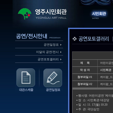
공연일정표
이달의 공연/전시
공연포토갤러리
제 목
어린이공연
작 성 자
시민회관
첨부파일 #1
케이팝_드림걸
첨부파일 #2
케이팝_드림걸
▪️ 행사명: 어린이공연 '케이
▪️ 장 소: 시민회관 대강당
▪️ 일 시: 11. 17(월) 10:20
▪️ 주 관: 극단심인