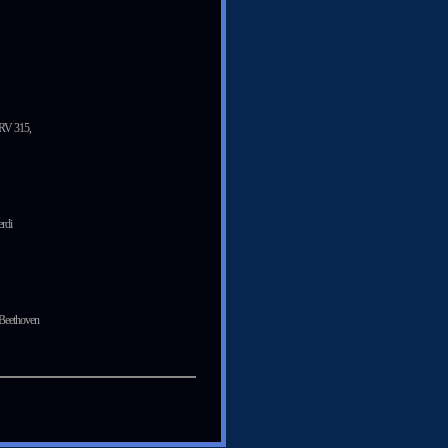
 RV 315,
rdi
Beethoven