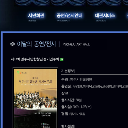
제13회 영주시민합창단 정기연주회
기본정보 |
주 최 :
영주시민합창단
출연진 :
우경환,최지욱,김진동,손정희,린다박,김
장 르 :
행사시간 :
60분
행사일 :
2009-11-07 (토)
평 점 :
평가자 없음
행사설명 |