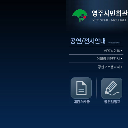
공연일정표
이달의 공연/전시
공연포토갤러리