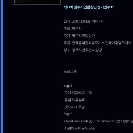
제13회 영주시민합창단 정기연주회
일시 : 2009. 11. 07(토) 저녁 7시
주최 : 영주시
주관 : 영주시민합창단
후원 : 한국음악협회영주지부/한국예총영주지부
장소 : 영주시민회관 대강당
프로그램
Stage 1
-그애 있음에/김순애
-동심초/김성태
-뱃노래/조두남
Stage 2
-Opera Gianni schichi 중 O mio babbino caro (오 사
-사랑하는 마음/임긍수