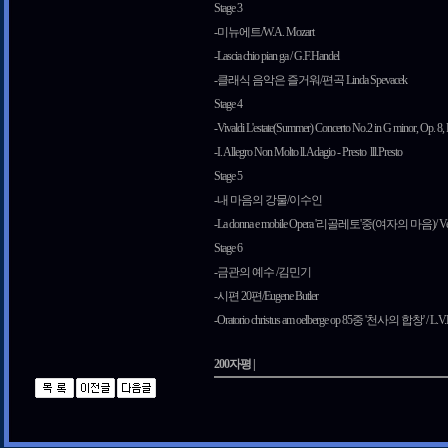
Stage 3
-미뉴에트/W.A. Mozart
-Lascia chio pian ga / G.F.Handel
-클래식 음악은 즐거워/편곡 Linda Spevacek
Stage 4
-Vivaldi L'estate(Summer) Concerto No.2 in G minor, Op. 8,
-I. Allegro Non Molto ll.Adagio - Presto lll.Presto
Stage 5
-내 마음의 강물/이수인
-La donna e mobile Opera '리골레토'중(여자의 마음)/ Ve
Stage 6
-금관의 예수 /김민기
-시편 20편/Eugene Butler
-Oratorio christus am oelberge op 85중 '천사의 합창' / L.V.
200자평 |