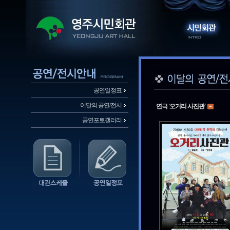
공연일정표
이달의 공연/전시
연극 '오거리 사진관'
공연포토갤러리