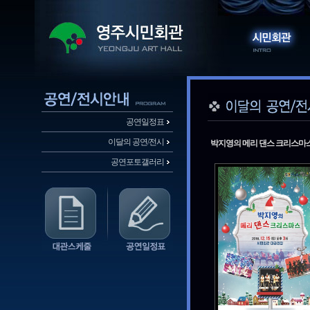
공연일정표
이달의 공연/전시
박지영의 메리 댄스 크리스마
공연포토갤러리