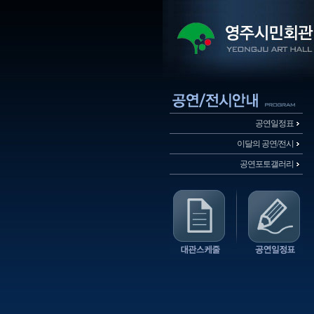
공연일정표
이달의 공연/전시
공연포토갤러리