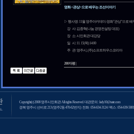
영화 <관상>으로 배우는 조선이야기
▷ 행사명: 11월 영주아카데미-영화"관상"으로 
강 사: 김종혁(나눔 경영컨설팅 대표)
장 소: 시민회관 대강당
일 시: 11. 15(목) 14:00
주 관: 영주시, (주)소프트하우스코리아
200자평 |
Copyright(c) 2008 영주시민회관 All rights Reserved. 대관문의 : lady10@nate.com
경북 영주시 선비로 213 (영주2동 470-62번지) 전화 : 054-634-3124 / 팩스 : 054-639-588