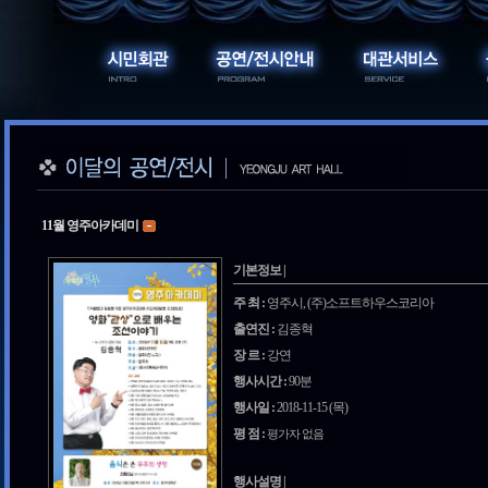
11월 영주아카데미
기본정보 |
주 최 :
영주시, (주)소프트하우스코리아
출연진 :
김종혁
장 르 :
강연
행사시간 :
90분
행사일 :
2018-11-15 (목)
평 점 :
평가자 없음
행사설명 |