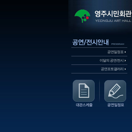
공연일정표
이달의 공연/전시
공연포토갤러리