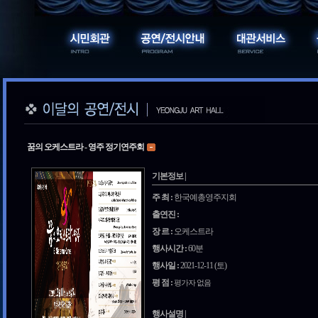
꿈의 오케스트라 - 영주 정기연주회
기본정보 |
주 최 :
한국예총영주지회
출연진 :
장 르 :
오케스트라
행사시간 :
60분
행사일 :
2021-12-11 (토)
평 점 :
평가자 없음
행사설명 |