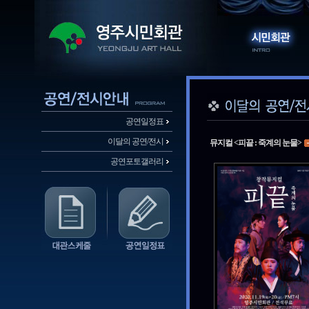
공연일정표
이달의 공연/전시
뮤지컬 <피끝 : 죽계의 눈물>
공연포토갤러리