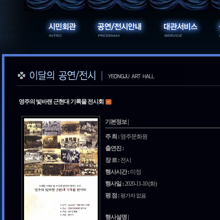
영주의 빛바랜 근현대 기록물 전시회
기본정보 |
주 최 :
영주문화원
출연진 :
장 르 :
전시
행사시간 :
미정
행사일 :
2020-11-10 (화)
평 점 :
평가자 없음
행사설명 |