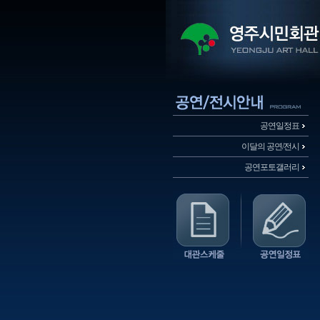
공연일정표
이달의 공연/전시
공연포토갤러리