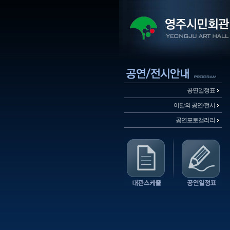
공연일정표
이달의 공연/전시
공연포토갤러리