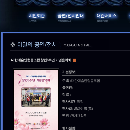
대한예술인협동조합 창립6주년 기념음악회
기본정보 |
주 최 :
대한예술인협동조합
출연진 :
장 르 :
행사시간 :
미정
행사일 :
2023-04-01 (토)
평 점 :
평가자 없음
행사설명 |