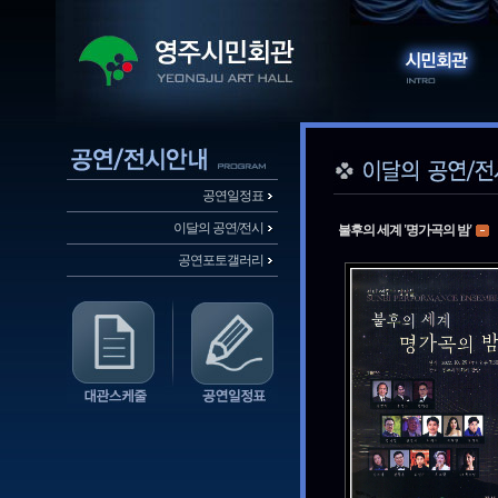
공연일정표
이달의 공연/전시
불후의 세계 '명가곡의 밤'
공연포토갤러리