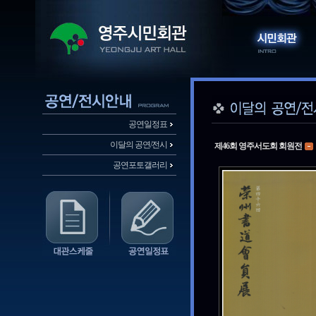
공연일정표
이달의 공연/전시
제46회 영주서도회 회원전
공연포토갤러리