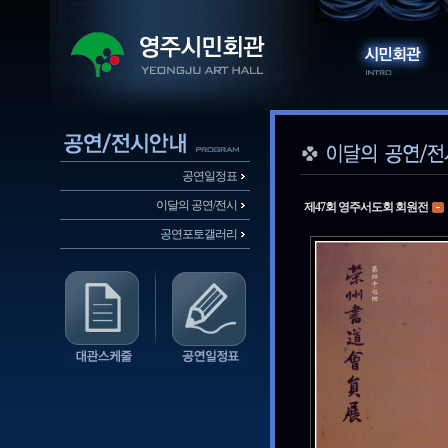
공연일정표
이달의 공연/전시
제47회 영주서도회 회원전
공연포토갤러리