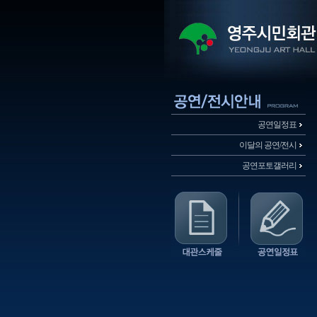
공연일정표
이달의 공연/전시
공연포토갤러리