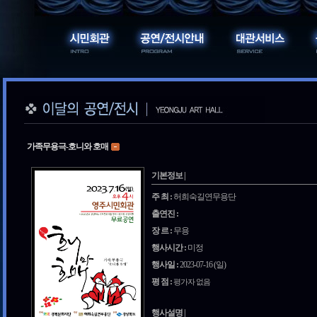
가족무용극-호니와 호매
기본정보 |
주 최 :
허희숙길연무용단
출연진 :
장 르 :
무용
행사시간 :
미정
행사일 :
2023-07-16 (일)
평 점 :
평가자 없음
행사설명 |