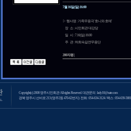
7월 16일(일) 16:00
▷ 행사명 : 가족무용극 '호니와 호매'
장 소 : 시민회관 대강당
일 시 : 7.16(일) 16:00
주 관 : 허희숙길연무용단
200자평 |
Copyright(c) 2008 영주시민회관 All rights Reserved. 대관문의 : lady10@nate.com
경북 영주시 선비로 213 (영주2동 470-62번지) 전화 : 054-634-3124 / 팩스 : 054-639-588