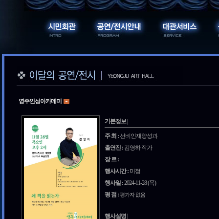
영주인성아카데미
기본정보 |
주 최 :
선비인재양성과
출연진 :
김영하 작가
장 르 :
행사시간 :
미정
행사일 :
2024-11-28 (목)
평 점 :
평가자 없음
행사설명 |