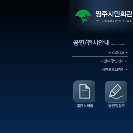
공연일정표
이달의 공연/전시
공연포토갤러리