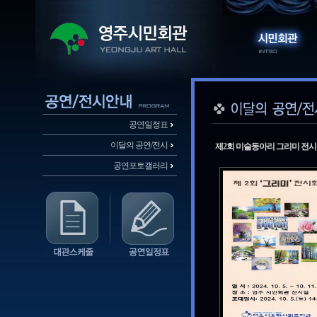
공연일정표
이달의 공연/전시
제2회 미술동아리 그리미 전
공연포토갤러리